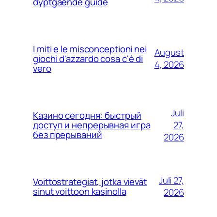
dyptgående guide
I miti e le misconceptioni nei
August
giochi d'azzardo cosa c'è di
4, 2026
vero
Juli
Казино сегодня: быстрый
27,
доступ и непрерывная игра
без прерываний
2026
Juli 27,
Voittostrategiat, jotka vievät
sinut voittoon kasinolla
2026