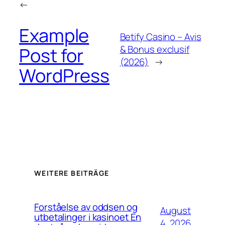
←
Example
Betify Casino – Avis
& Bonus exclusif
Post for
(2026)
→
WordPress
WEITERE BEITRÄGE
Forståelse av oddsen og
August
utbetalinger i kasinoet En
4, 2026