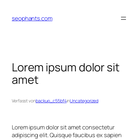
Zum
Inhalt
seophants.com
springen
Lorem ipsum dolor sit
amet
Verfasst von
backup_c55bf4
in
Uncategorized
Lorem ipsum dolor sit amet consectetur
adipiscing elit. Quisque faucibus ex sapien