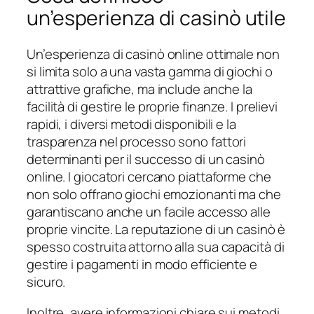
un’esperienza di casinò utile
Un’esperienza di casinò online ottimale non
si limita solo a una vasta gamma di giochi o
attrattive grafiche, ma include anche la
facilità di gestire le proprie finanze. I prelievi
rapidi, i diversi metodi disponibili e la
trasparenza nel processo sono fattori
determinanti per il successo di un casinò
online. I giocatori cercano piattaforme che
non solo offrano giochi emozionanti ma che
garantiscano anche un facile accesso alle
proprie vincite. La reputazione di un casinò è
spesso costruita attorno alla sua capacità di
gestire i pagamenti in modo efficiente e
sicuro.
Inoltre, avere informazioni chiare sui metodi