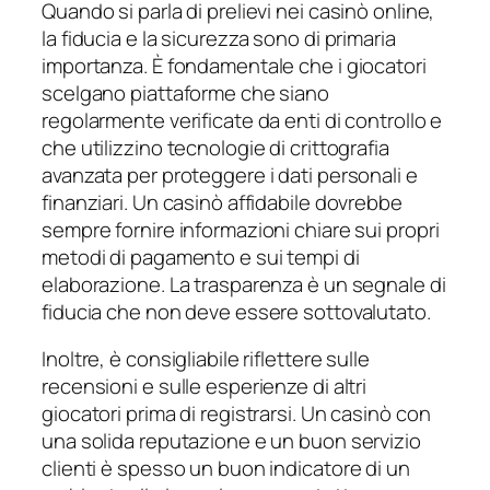
Quando si parla di prelievi nei casinò online,
la fiducia e la sicurezza sono di primaria
importanza. È fondamentale che i giocatori
scelgano piattaforme che siano
regolarmente verificate da enti di controllo e
che utilizzino tecnologie di crittografia
avanzata per proteggere i dati personali e
finanziari. Un casinò affidabile dovrebbe
sempre fornire informazioni chiare sui propri
metodi di pagamento e sui tempi di
elaborazione. La trasparenza è un segnale di
fiducia che non deve essere sottovalutato.
Inoltre, è consigliabile riflettere sulle
recensioni e sulle esperienze di altri
giocatori prima di registrarsi. Un casinò con
una solida reputazione e un buon servizio
clienti è spesso un buon indicatore di un