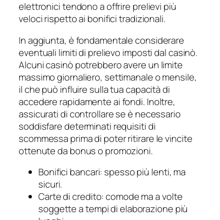
elettronici tendono a offrire prelievi più
veloci rispetto ai bonifici tradizionali.
In aggiunta, è fondamentale considerare
eventuali limiti di prelievo imposti dal casinò.
Alcuni casinò potrebbero avere un limite
massimo giornaliero, settimanale o mensile,
il che può influire sulla tua capacità di
accedere rapidamente ai fondi. Inoltre,
assicurati di controllare se è necessario
soddisfare determinati requisiti di
scommessa prima di poter ritirare le vincite
ottenute da bonus o promozioni.
Bonifici bancari: spesso più lenti, ma
sicuri.
Carte di credito: comode ma a volte
soggette a tempi di elaborazione più