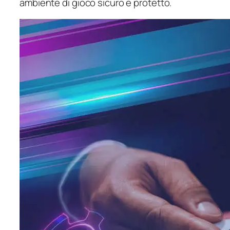
ambiente di gioco sicuro e protetto.