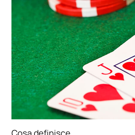
Cosa definisce