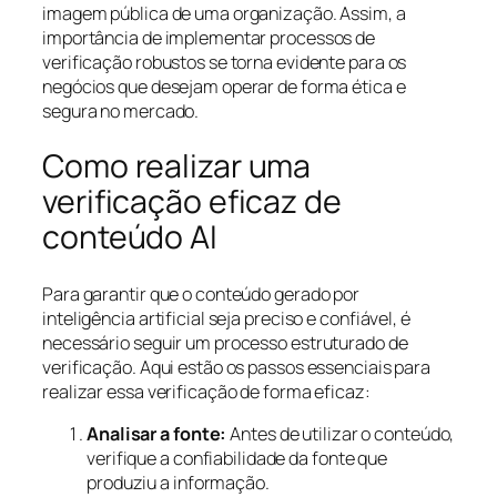
imagem pública de uma organização. Assim, a
importância de implementar processos de
verificação robustos se torna evidente para os
negócios que desejam operar de forma ética e
segura no mercado.
Como realizar uma
verificação eficaz de
conteúdo AI
Para garantir que o conteúdo gerado por
inteligência artificial seja preciso e confiável, é
necessário seguir um processo estruturado de
verificação. Aqui estão os passos essenciais para
realizar essa verificação de forma eficaz:
Analisar a fonte:
Antes de utilizar o conteúdo,
verifique a confiabilidade da fonte que
produziu a informação.