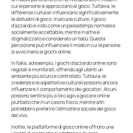
cui le persone si approcciano al gioco. Tuttavia, le
differenze culturali influenzano significativamente
le abitudini di gioco. In alcune culture, il gioco
d’azzardo è visto come un passatempo normale e
socialmente accettabile, mentre in altre è
stigmatizzato e considerato un tabù. Questa
percezione può influenzare il modo in cui le persone
si avvicinano ai giochi online.
In Italia, ad esempio, i giochi d’azzardo online sono
regolati e monitorati, offrendo agli utenti un
ambiente più sicuro e controllato. Tuttavia, le
credenze e le aspettative culturali possono ancora
influenzare il comportamento dei giocatori. Alcuni
possono sentirsi più a loro agio a giocare online
piuttosto che in un casino fisico, mentre altri
potrebbero preferire l’atmosfera sociale del gioco
dal vivo.
Inoltre, le piattaforme di gioco online offrono una