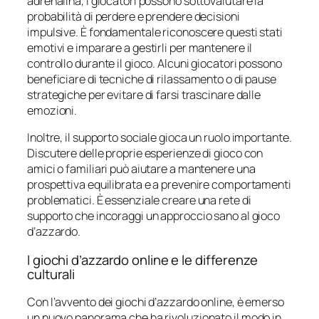
adrenalina, i giocatori possono sottovalutare la
probabilità di perdere e prendere decisioni
impulsive. È fondamentale riconoscere questi stati
emotivi e imparare a gestirli per mantenere il
controllo durante il gioco. Alcuni giocatori possono
beneficiare di tecniche di rilassamento o di pause
strategiche per evitare di farsi trascinare dalle
emozioni.
Inoltre, il supporto sociale gioca un ruolo importante.
Discutere delle proprie esperienze di gioco con
amici o familiari può aiutare a mantenere una
prospettiva equilibrata e a prevenire comportamenti
problematici. È essenziale creare una rete di
supporto che incoraggi un approccio sano al gioco
d’azzardo.
I giochi d’azzardo online e le differenze
culturali
Con l’avvento dei giochi d’azzardo online, è emerso
un nuovo panorama che ha rivoluzionato il modo in