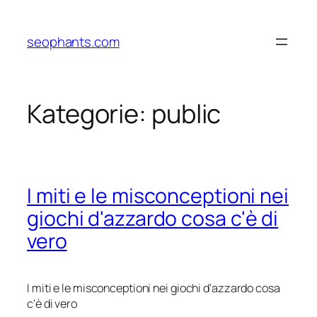
Zum
Inhalt
seophants.com
springen
Kategorie:
public
I miti e le misconceptioni nei
giochi d'azzardo cosa c'è di
vero
I miti e le misconceptioni nei giochi d'azzardo cosa
c'è di vero