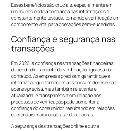
Esses benefícios são cruciais, especialmente em
um mundo onde a confiança nas informações é
constantemente testada, tornando a verificação um
componente vital para operações bem-sucedidas.
Confiança e segurança nas
transações
Em 2026, a confiança nas transações financeiras
depende diretamente da verificação rigorosa do
conteúdo. As empresas precisam garantir que a
informação que fornecem aos consumidores é não
apenas precisa, mas também relevante e
atualizada. A transparência em relação aos
processos de verificação pode aumentar a
confiança do consumidor, resultando em relações
comerciais mais robustas e duradouras.
A segurança das transações online é outra