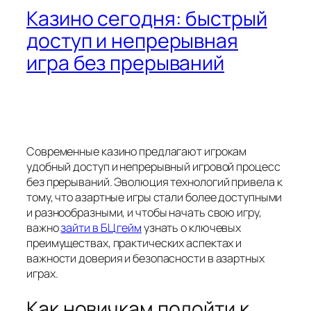
Казино сегодня: быстрый
доступ и непрерывная
игра без прерываний
Современные казино предлагают игрокам
удобный доступ и непрерывный игровой процесс
без прерываний. Эволюция технологий привела к
тому, что азартные игры стали более доступными
и разнообразными, и чтобы начать свою игру,
важно
зайти в БЦ гейм
узнать о ключевых
преимуществах, практических аспектах и
важности доверия и безопасности в азартных
играх.
Как новичкам подойти к