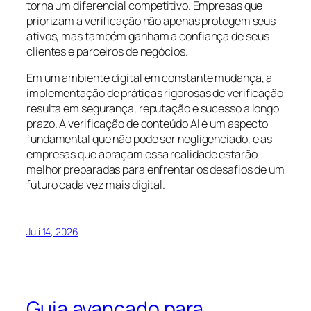
torna um diferencial competitivo. Empresas que
priorizam a verificação não apenas protegem seus
ativos, mas também ganham a confiança de seus
clientes e parceiros de negócios.
Em um ambiente digital em constante mudança, a
implementação de práticas rigorosas de verificação
resulta em segurança, reputação e sucesso a longo
prazo. A verificação de conteúdo AI é um aspecto
fundamental que não pode ser negligenciado, e as
empresas que abraçam essa realidade estarão
melhor preparadas para enfrentar os desafios de um
futuro cada vez mais digital.
Juli 14, 2026
Guia avançado para