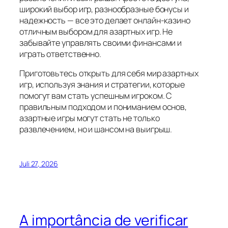
широкий выбор игр, разнообразные бонусы и
надежность — все это делает онлайн-казино
отличным выбором для азартных игр. Не
забывайте управлять своими финансами и
играть ответственно.
Приготовьтесь открыть для себя мир азартных
игр, используя знания и стратегии, которые
помогут вам стать успешным игроком. С
правильным подходом и пониманием основ,
азартные игры могут стать не только
развлечением, но и шансом на выигрыш.
Juli 27, 2026
A importância de verificar