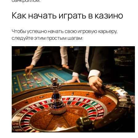
Как начать играть в казино
Чтобы успешно начать свою игровую карьеру,
следуйте этим простым шагам: