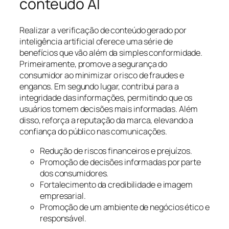
conteúdo AI
Realizar a verificação de conteúdo gerado por
inteligência artificial oferece uma série de
benefícios que vão além da simples conformidade.
Primeiramente, promove a segurança do
consumidor ao minimizar o risco de fraudes e
enganos. Em segundo lugar, contribui para a
integridade das informações, permitindo que os
usuários tomem decisões mais informadas. Além
disso, reforça a reputação da marca, elevando a
confiança do público nas comunicações.
Redução de riscos financeiros e prejuízos.
Promoção de decisões informadas por parte
dos consumidores.
Fortalecimento da credibilidade e imagem
empresarial.
Promoção de um ambiente de negócios ético e
responsável.